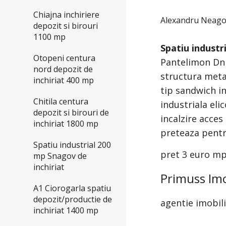
Chiajna inchiriere
Alexandru Neag
depozit si birouri
1100 mp
Spatiu industr
Otopeni centura
Pantelimon Dn 
nord depozit de
structura meta
inchiriat 400 mp
tip sandwich i
Chitila centura
industriala el
depozit si birouri de
incalzire acces
inchiriat 1800 mp
preteaza pentr
Spatiu industrial 200
pret 3 euro m
mp Snagov de
inchiriat
Primuss Imo
A1 Ciorogarla spatiu
depozit/productie de
agentie imobil
inchiriat 1400 mp