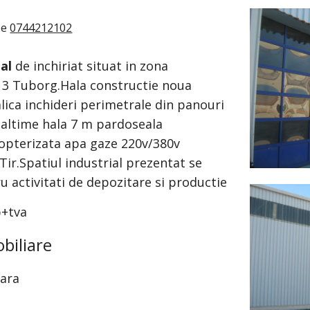
oe
0744212102
ial
de inchiriat situat in zona
3 Tuborg.Hala constructie noua
lica inchideri perimetrale din panouri
naltime hala 7 m pardoseala
icopterizata apa gaze 220v/380v
 Tir.Spatiul industrial prezentat se
u activitati de depozitare si productie
p+tva
biliare
iara